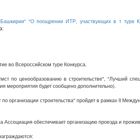
ашкирии" "О поощрении ИТР, участвующих в 1 туре Кон
о
:
тие во Всероссийском туре Конкурса.
ст по ценообразованию в строительстве", "Лучший спец
ения мероприятия будет сообщено дополнительно).
по организации строительства" пройдет в рамках II Междуна
рса Ассоциация обеспечивает организацию проезда и прожи
 награждаются: