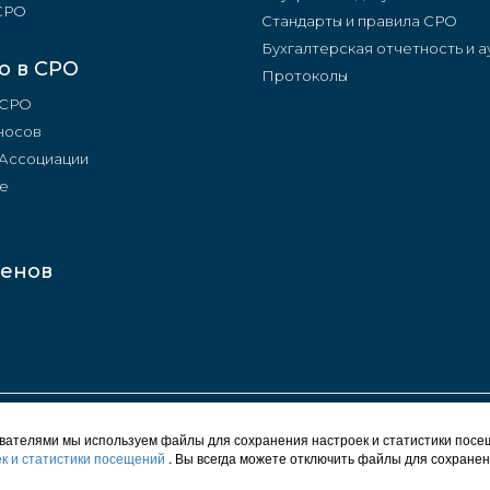
 СРО
Стандарты и правила СРО
Бухгалтерская отчетность и а
о в СРО
Протоколы
 СРО
носов
 Ассоциации
е
ленов
© 2012 - 2026 СРО "Строители Башкирии"
ователями мы используем файлы для сохранения настроек и статистики посе
Карта сайта
к и статистики посещений
. Вы всегда можете отключить файлы для сохранен
Политика конфиденциальности