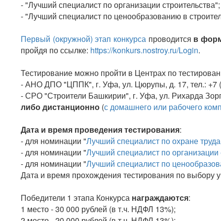
- "Лучший специалист по организации строительства";
- "Лучший специалист по ценообразованию в строител
Первый (окружной) этап конкурса
проводится
в фор
пройдя по ссылке:
https://konkurs.nostroy.ru/Login
.
Тестирование можно пройти в Центрах по тестирован
- АНО ДПО "ЦППК", г. Уфа, ул. Цюрупы, д. 17, тел.: +7 
- СРО "Строители Башкирии", г. Уфа, ул. Рихарда Зорге,
либо дистанционно
(
с домашнего или рабочего ком
Дата и время проведения тестирования
:
- для номинации "
Лучший специалист по охране труда
- для номинации "
Лучший специалист по организации 
- для номинации "
Лучший специалист по ценообразов
Дата и время прохождения тестирования по выбору у
Победители 1 этапа Конкурса
награждаются
:
1 место - 30 000 рублей (в т.ч. НДФЛ 13%);
2 место - 20 000 рублей (в т.ч. НДФЛ 13%);