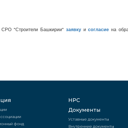
 в СРО "Строители Башкирии"
заявку
и
согласие
на обра
ация
НРС
Документы
ции
Ассоциации
Уставные документы
онный фонд
Внутренние документы