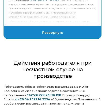
взаимосвязанных правовых, социально-экономических,
организационно-технических, санитарно-гигиенических,
лечебно-профилактических мероприятий и
управленческих решений, направленных на
обеспечение безопасности, сохранения здоровья и
работоспособности человека в процессе трудовой
деятельности.
Развернуть
Чтобы внедрить систему управления охраной труда на
своем предприятии, необходимо предварительно
оценить, как сейчас ведется охрана труда на
предприятии, разработать политику в области охраны
труда, подготовить план мероприятий реализации
Действия работодателя при
процедур по охране труда.
несчастном случае на
В Ассоциации разработан, утвержден Общим собранием
производстве
и обязателен для всех членов СРО Стандарт
«Охрана
труда и система контроля при выполнении работ
по строительству, реконструкции, капитальному
Работодатель обязан обеспечить расследование и учёт
ремонту. Общие требования»
.
несчастных случаев на производстве в соответствии с
требованиями
статей 227–231 ТК РФ
, Приказа Минтруда
России
от 20.04.2022 № 223н
«Об утверждении Положения об
особенностях расследования несчастных случаев на