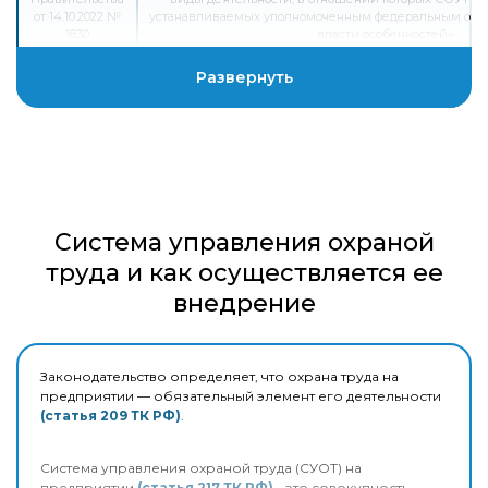
от 14.10.2022 №
устанавливаемых уполномоченным федеральным орг
1830
власти особенностей»
Приказ
Развернуть
Минтруда от
«Об утверждении Правил обеспечения работни
29.10.2021 №
индивидуальной защиты и смывающими с
766н
Приказ
Минтруда от
«Об утверждении Единых типовых норм выдачи сре
29.10.2021 №
защиты и смывающих средств»
767н
Система управления охраной
труда и как осуществляется ее
внедрение
Законодательство определяет, что охрана труда на
предприятии — обязательный элемент его деятельности
(статья 209 ТК РФ)
.
Система управления охраной труда (СУОТ) на
предприятии
(статья 217 ТК РФ)
- это совокупность