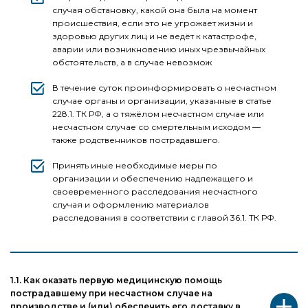
случая обстановку, какой она была на момент
происшествия, если это не угрожает жизни и
здоровью других лиц и не ведёт к катастрофе,
аварии или возникновению иных чрезвычайных
обстоятельств, а в случае невозмож
В течение суток проинформировать о несчастном
случае органы и организации, указанные в статье
228.1. ТК РФ, а о тяжёлом несчастном случае или
несчастном случае со смертельным исходом —
также родственников пострадавшего.
Принять иные необходимые меры по
организации и обеспечению надлежащего и
своевременного расследования несчастного
случая и оформлению материалов
расследования в соответствии с главой 36.1. ТК РФ.
1.1. Как оказать первую медицинскую помощь
пострадавшему при несчастном случае на
производстве и (или) обеспечить его доставку в