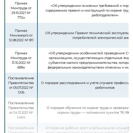
Приказ
«Об утверждении основных требований к поряд
Минтруда от
содержанию правил и инструкций по охране труда
29.10.2021 №
работодателем»
772н
Приказ
Об утверждении Правил технической эксплуатации
Минэнерго от
потребителей электрической энер
12.08.2022 № 811
Приказ
«Об утверждении особенностей проведения СОУТ
Минтруда от
организациях, осуществляющих отдельные виды
31.10.2022 №
субъектов малого предпринимательства, которые 
699н
федеральным законодательством отнесены к ми
Постановление
Правительства
О порядке расследования и учёта случаев професси
от 05.07.2022 №
работников
1206
Постановление
Правительства
О порядке обучения по охране труда и проверки 
от 24.12.2021 №
охраны труда» — положения пунктов 78, 99, 104–
2464
Постановление
«О перечне рабочих мест в организациях, осущес
Правительства
виды деятельности, в отношении которых СОУТ пр