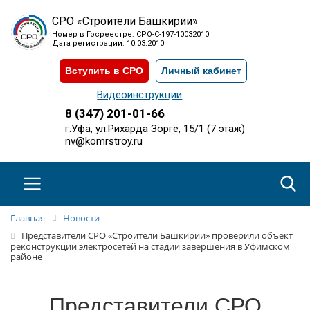
СРО «Строители Башкирии»
Номер в Госреестре: СРО-С-197-10032010
Дата регистрации: 10.03.2010
Вступить в СРО
Личный кабинет
Видеоинструкции
8 (347) 201-01-66
г.Уфа, ул.Рихарда Зорге, 15/1 (7 этаж)
nv@komrstroy.ru
Главная
Новости
Представители СРО «Строители Башкирии» проверили объект
реконструкции электросетей на стадии завершения в Уфимском
районе
Представители СРО