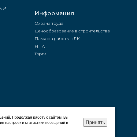
удит
Информация
Охрана труда
Ценообразование в строительстве
Памятка работы с ЛК
НПА
Торги
щений. Продолжая работу с сайтом, Вы
Принять
ия настроек и статистики посещений в