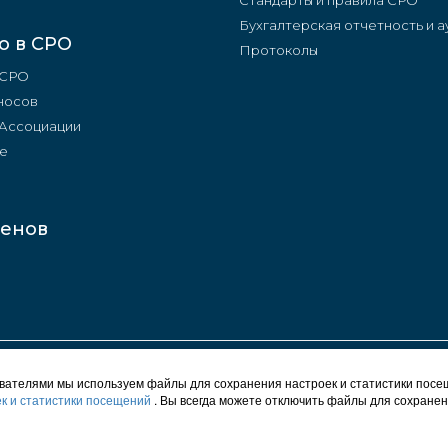
Стандарты и правила СРО
Бухгалтерская отчетность и а
о в СРО
Протоколы
 СРО
носов
 Ассоциации
е
ленов
© 2012 - 2026 СРО "Строители Башкирии"
ователями мы используем файлы для сохранения настроек и статистики посе
Карта сайта
к и статистики посещений
. Вы всегда можете отключить файлы для сохранен
Политика конфиденциальности