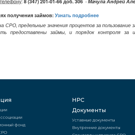
 телефону
:
8 (347) 201-01-66 доб. 306
-
Мачула Андрей Ал
ях получения займов:
Узнать подробнее
а СРО, предельные значения процентов за пользование з
ь предоставлены займы, и порядок контроля за ис
ация
НРС
Документы
ции
Ассоциации
Уставные документы
онный фонд
Внутренние документы
 СРО