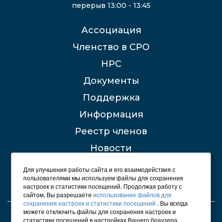
перерыв 13:00 - 13:45
Ассоциация
Членство в СРО
НРС
Документы
Поддержка
Информация
Реестр членов
Новости
Контакты
Для улучшения работы сайта и его взаимодействия с
пользователями мы используем файлы для сохранения
настроек и статистики посещений. Продолжая работу с
сайтом, Вы разрешаете
использование файлов для
сохранения настроек и статистики посещений
. Вы всегда
можете отключить файлы для сохранения настроек и
© 2012 - 2026 СРО "Строители Башкирии"
статистики посещений в настройках Вашего браузера.