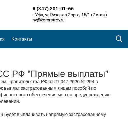
8 (347) 201-01-66
г.Уфа, ул.Рихарда Зорге, 15/1 (7 этаж)
nv@komrstroy.ru
ия
Контакты
СС РФ "Прямые выплаты"
ием Правительства РФ от 21.047.2020 № 294 в
ок выплат застрахованным лицам пособий по
к финансового обеспечения мер по предупреждению
олеваний.
ан будет выплачивать напрямую застрахованному