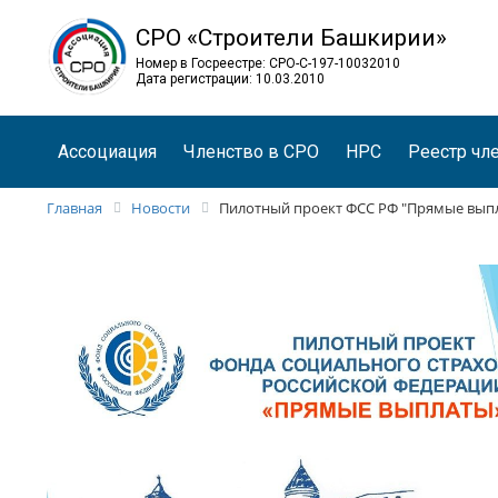
СРО «Строители Башкирии»
Номер в Госреестре: СРО-С-197-10032010
Дата регистрации: 10.03.2010
Ассоциация
Членство в СРО
НРС
Реестр чл
Главная
Новости
Пилотный проект ФСС РФ "Прямые вып