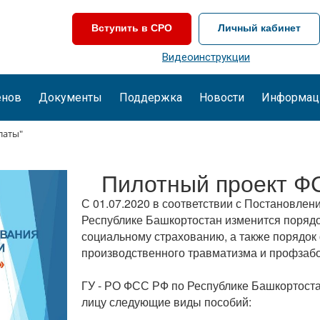
Вступить в СРО
Личный кабинет
Видеоинструкции
енов
Документы
Поддержка
Новости
Информац
латы"
Пилотный проект Ф
С 01.07.2020 в соответствии с Постановлен
Республике Башкортостан изменится поряд
социальному страхованию, а также порядо
производственного травматизма и профзаб
ГУ - РО ФСС РФ по Республике Башкортост
лицу следующие виды пособий: