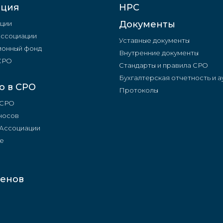
ация
НРС
Документы
ции
Ассоциации
Уставные документы
онный фонд
Внутренние документы
 СРО
Стандарты и правила СРО
Бухгалтерская отчетность и а
о в СРО
Протоколы
 СРО
носов
 Ассоциации
е
ленов