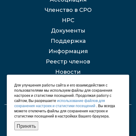
Членство в СРО
НРС
Документы
Поддержка
Информация
Реестр членов
Новости
Контакты
Для улучшения работы сайта и его взаимодействия с
пользователями мы используем файлы для сохранения
настроек и статистики посещений. Продолжая работу с
сайтом, Вы разрешаете
использование файлов для
сохранения настроек и статистики посещений
. Вы всегда
можете отключить файлы для сохранения настроек и
© 2012 - 2026 СРО "Строители Башкирии"
статистики посещений в настройках Вашего браузера.
Карта сайта
Принять
Политика конфиденциальности