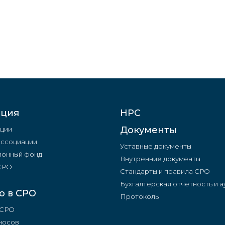
ация
НРС
Документы
ции
Ассоциации
Уставные документы
онный фонд
Внутренние документы
 СРО
Стандарты и правила СРО
Бухгалтерская отчетность и а
о в СРО
Протоколы
 СРО
носов