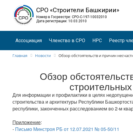
СРО «Строители Башкирии»
Номер в Госреестре: СРО-С-197-10032010
Дата регистрации: 10.03.2010
Ассоциация
Членство в СРО
НРС
Реестр чл
Главная
Новости
Обзор обстоятельств и причин несчастн
Обзор обстоятельств
строительных 
Для информации и профилактики в целях недопущен
строительства и архитектуры Республики Башкортоста
республики, законченных расследованием во 2-м квар
Приложение
:
-
Письмо Минстроя РБ от 12.07.2021 № 05-50/11