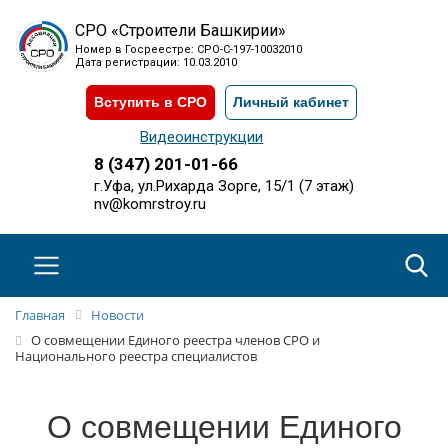
СРО «Строители Башкирии»
Номер в Госреестре: СРО-С-197-10032010
Дата регистрации: 10.03.2010
Вступить в СРО
Личный кабинет
Видеоинструкции
8 (347) 201-01-66
г.Уфа, ул.Рихарда Зорге, 15/1 (7 этаж)
nv@komrstroy.ru
Главная
Новости
О совмещении Единого реестра членов СРО и
Национального реестра специалистов
О совмещении Единого