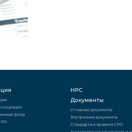
ация
НРС
Документы
ции
Ассоциации
Уставные документы
онный фонд
Внутренние документы
 СРО
Стандарты и правила СРО
Бухгалтерская отчетность и а