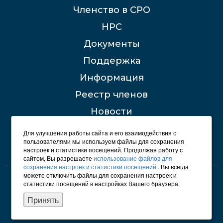
Членство в СРО
НРС
Документы
Поддержка
Информация
Реестр членов
Новости
Контакты
Для улучшения работы сайта и его взаимодействия с
пользователями мы используем файлы для сохранения
настроек и статистики посещений. Продолжая работу с
сайтом, Вы разрешаете
использование файлов для
сохранения настроек и статистики посещений
. Вы всегда
можете отключить файлы для сохранения настроек и
© 2012 - 2026 СРО "Строители Башкирии"
статистики посещений в настройках Вашего браузера.
Карта сайта
Принять
Политика конфиденциальности