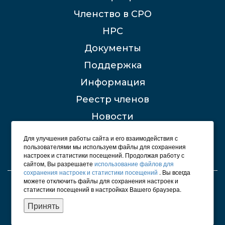
Членство в СРО
НРС
Документы
Поддержка
Информация
Реестр членов
Новости
Контакты
Для улучшения работы сайта и его взаимодействия с
пользователями мы используем файлы для сохранения
настроек и статистики посещений. Продолжая работу с
сайтом, Вы разрешаете
использование файлов для
сохранения настроек и статистики посещений
. Вы всегда
можете отключить файлы для сохранения настроек и
© 2012 - 2026 СРО "Строители Башкирии"
статистики посещений в настройках Вашего браузера.
Карта сайта
Принять
Политика конфиденциальности