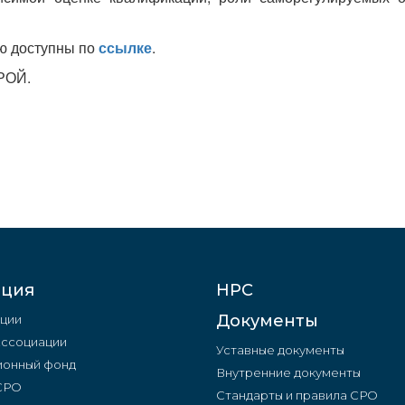
ю доступны по
ссылке
.
ТРОЙ.
ация
НРС
Документы
ции
Ассоциации
Уставные документы
онный фонд
Внутренние документы
 СРО
Стандарты и правила СРО