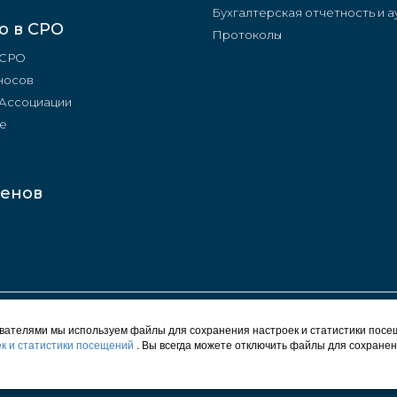
Бухгалтерская отчетность и а
о в СРО
Протоколы
 СРО
носов
 Ассоциации
е
ленов
© 2012 - 2026 СРО "Строители Башкирии"
ователями мы используем файлы для сохранения настроек и статистики посе
Карта сайта
к и статистики посещений
. Вы всегда можете отключить файлы для сохранен
Политика конфиденциальности