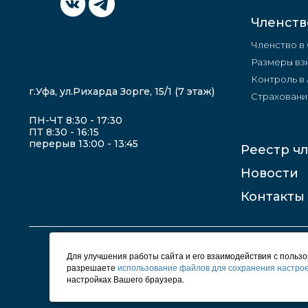
Членств
Членство в
Размеры вз
Контроль в
г.Уфа, ул.Рихарда Зорге, 15/1 (7 этаж)
Страховани
ПН-ЧТ 8:30 - 17:30
ПТ 8:30 - 16:15
перерыв 13:00 - 13:45
Реестр ч
Новости
Контакты
Для улучшения работы сайта и его взаимодействия с польз
разрешаете
использование файлов для сохранения настрое
настройках Вашего браузера.