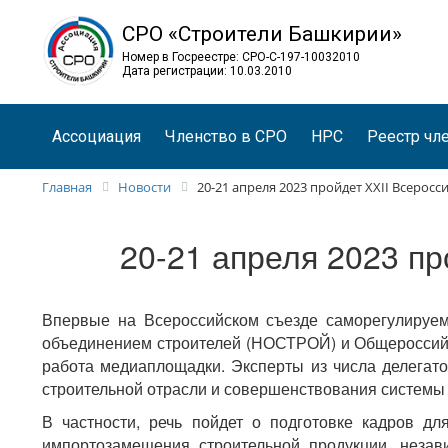
СРО «Строители Башкирии»
Номер в Госреестре: СРО-С-197-10032010
Дата регистрации: 10.03.2010
Ассоциация
Членство в СРО
НРС
Реестр чл
Главная
Новости
20-21 апреля 2023 пройдет XXII Всерос
20-21 апреля 2023 п
Впервые на Всероссийском съезде саморегулируем
объединением строителей (НОСТРОЙ) и Общероссийс
работа медиаплощадки. Эксперты из числа делегато
строительной отрасли и совершенствования системы
В частности, речь пойдет о подготовке кадров дл
импортозамещения строительной продукции, незав