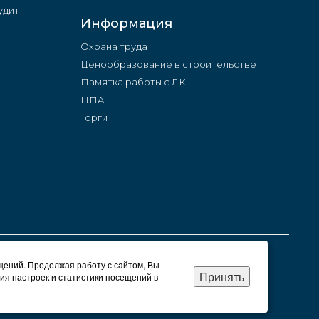
удит
Информация
Охрана труда
Ценообразование в строительстве
Памятка работы с ЛК
НПА
Торги
щений. Продолжая работу с сайтом, Вы
Принять
ия настроек и статистики посещений в