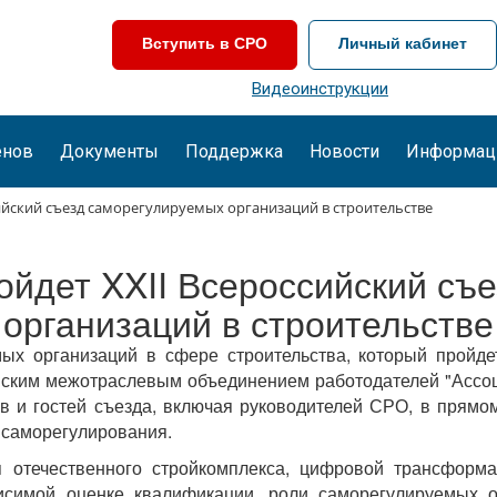
Вступить в СРО
Личный кабинет
Видеоинструкции
енов
Документы
Поддержка
Новости
Информац
сийский съезд саморегулируемых организаций в строительстве
ройдет XXII Всероссийский съ
организаций в строительстве
ых организаций в сфере строительства, который пройде
ким межотраслевым объединением работодателей "Ассоциа
в и гостей съезда, включая руководителей СРО, в прям
 саморегулирования.
я отечественного стройкомплекса, цифровой трансформа
исимой оценке квалификации, роли саморегулируемых 