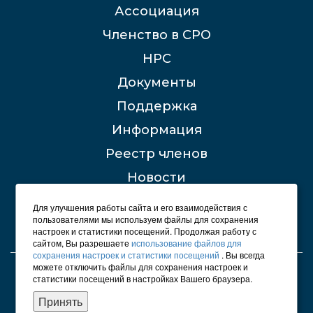
Ассоциация
Членство в СРО
НРС
Документы
Поддержка
Информация
Реестр членов
Новости
Контакты
Для улучшения работы сайта и его взаимодействия с
пользователями мы используем файлы для сохранения
настроек и статистики посещений. Продолжая работу с
сайтом, Вы разрешаете
использование файлов для
сохранения настроек и статистики посещений
. Вы всегда
можете отключить файлы для сохранения настроек и
© 2012 - 2026 СРО "Строители Башкирии"
статистики посещений в настройках Вашего браузера.
Карта сайта
Принять
Политика конфиденциальности