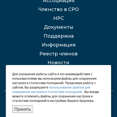
Ассоциация
Членство в СРО
НРС
Документы
Поддержка
Информация
Реестр членов
Новости
Контакты
Для улучшения работы сайта и его взаимодействия с
пользователями мы используем файлы для сохранения
настроек и статистики посещений. Продолжая работу с
сайтом, Вы разрешаете
использование файлов для
сохранения настроек и статистики посещений
. Вы всегда
можете отключить файлы для сохранения настроек и
© 2012 - 2026 СРО "Строители Башкирии"
статистики посещений в настройках Вашего браузера.
Карта сайта
Принять
Политика конфиденциальности