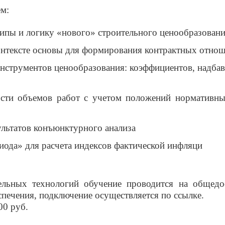
м:
ципы и логику «нового» строительного ценообразован
контексте основы для формирования контрактных отно
струментов ценообразования: коэффициентов, надбавок
ости объемов работ с учетом положений нормативны
ультатов конъюнктурного анализа
иода» для расчета индексов фактической инфляци
ьных технологий обучение проводится на общедо
спечения, подключение осуществля
ется по ссылке.
00 руб.