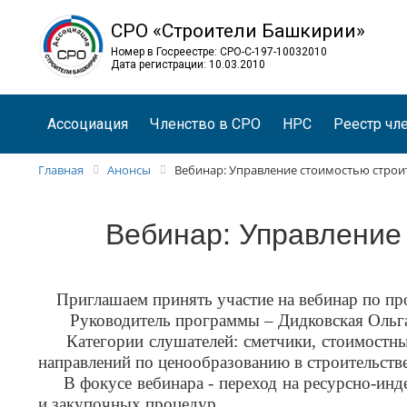
СРО «Строители Башкирии»
Номер в Госреестре: СРО-С-197-10032010
Дата регистрации: 10.03.2010
Ассоциация
Членство в СРО
НРС
Реестр чл
Главная
Анонсы
Вебинар: Управление стоимостью строи
Вебинар: Управление
Приглашаем принять участие на вебинар по про
Руководитель программы – Дидковская Ольга
Категории слушателей: сметчики, стоимостные 
направлений по ценообразованию в строительстве
В фокусе вебинара - переход на ресурсно-инде
и закупочных процедур