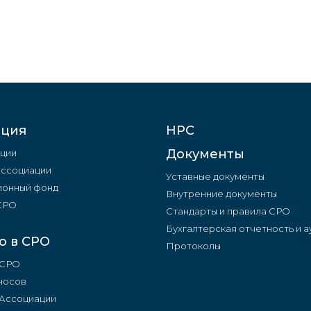
ация
НРС
Документы
ции
Ассоциации
Уставные документы
онный фонд
Внутренние документы
 СРО
Стандарты и правила СРО
Бухгалтерская отчетность и а
о в СРО
Протоколы
 СРО
носов
 Ассоциации