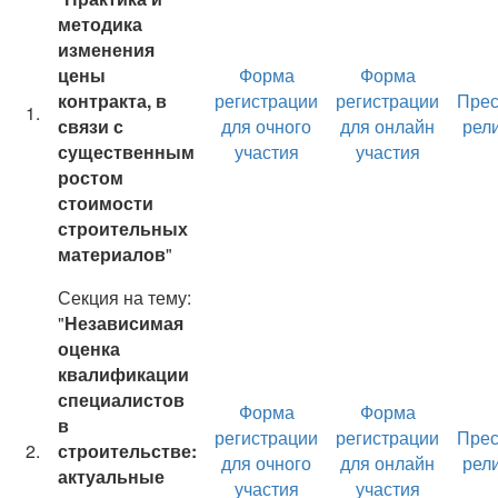
методика
изменения
цены
Форма
Форма
контракта, в
регистрации
регистрации
Прес
1.
связи с
для очного
для онлайн
рел
существенным
участия
участия
ростом
стоимости
строительных
материалов
"
Секция на тему:
"
Независимая
оценка
квалификации
специалистов
Форма
Форма
в
регистрации
регистрации
Прес
2.
строительстве:
для очного
для онлайн
рел
актуальные
участия
участия