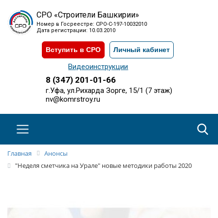
СРО «Строители Башкирии»
Номер в Госреестре: СРО-С-197-10032010
Дата регистрации: 10.03.2010
Вступить в СРО
Личный кабинет
Видеоинструкции
8 (347) 201-01-66
г.Уфа, ул.Рихарда Зорге, 15/1 (7 этаж)
nv@komrstroy.ru
Главная
Анонсы
"Неделя сметчика на Урале" новые методики работы 2020