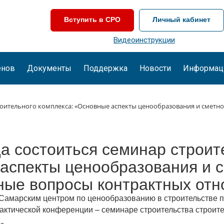
Вступить в СРО
Личный кабинет
Видеоинструкции
енов
Документы
Поддержка
Новости
Информац
 строительного комплекса: «Основные аспекты ценообразования и смет
да состоиться семинар строи
аспекты ценообразования и 
ные вопросы контрактных от
Самарским центром по ценообразованию в строительстве пр
актической конференции – семинаре строительства строите