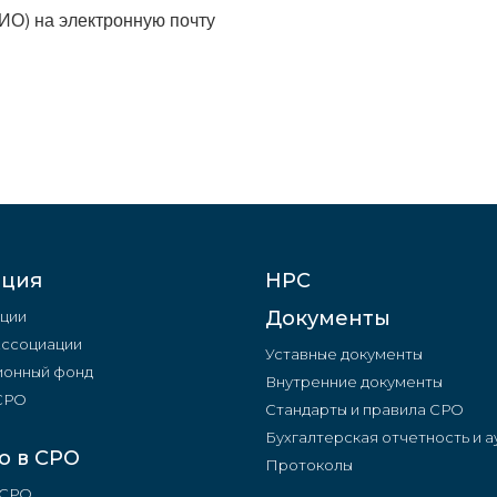
ФИО) на электронную почту
ация
НРС
Документы
ции
Ассоциации
Уставные документы
онный фонд
Внутренние документы
 СРО
Стандарты и правила СРО
Бухгалтерская отчетность и а
о в СРО
Протоколы
 СРО