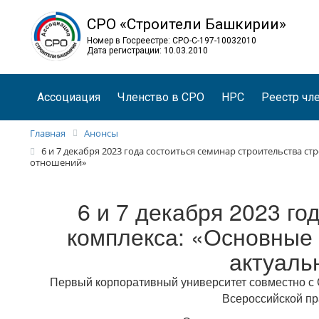
СРО «Строители Башкирии»
Номер в Госреестре: СРО-С-197-10032010
Дата регистрации: 10.03.2010
Ассоциация
Членство в СРО
НРС
Реестр чл
Главная
Анонсы
6 и 7 декабря 2023 года состоиться семинар строительства
отношений»
6 и 7 декабря 2023 го
комплекса: «Основные 
актуаль
Первый корпоративный университет совместно с 
Всероссийской пр